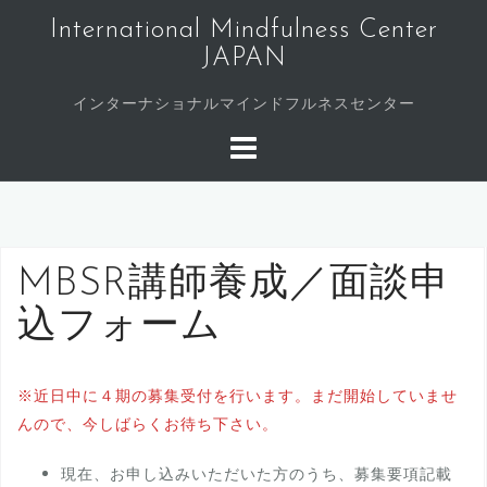
コ
International Mindfulness Center
ン
JAPAN
テ
ン
インターナショナルマインドフルネスセンター
ツ
へ
ス
キ
ッ
プ
MBSR講師養成／面談申
込フォーム
※近日中に４期の募集受付を行います。まだ開始していませ
んので、今しばらくお待ち下さい。
現在、お申し込みいただいた方のうち、募集要項記載