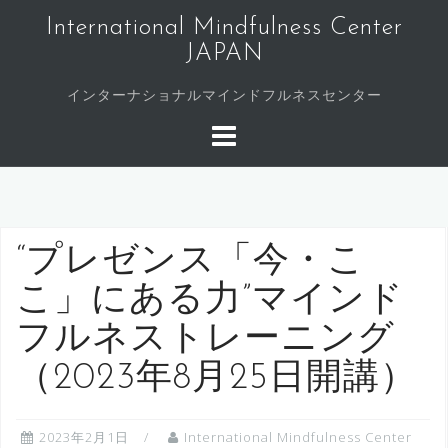
コ
International Mindfulness Center
ン
JAPAN
テ
ン
インターナショナルマインドフルネスセンター
ツ
へ
ス
キ
ッ
プ
“プレゼンス「今・こ
こ」にある力”マインド
フルネストレーニング
（2023年8月25日開講）
2023年2月1日
International Mindfulness Center