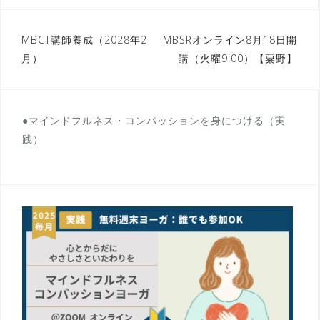
投
MBCT講師養成（2028年2
MBSRオンライン8月18日開
月）
講（火曜9:00）【粟野】
稿
ナ
ビ
●マインドフルネス・コンパッションを身につける（実
ゲ
践）
ー
シ
ョ
ン