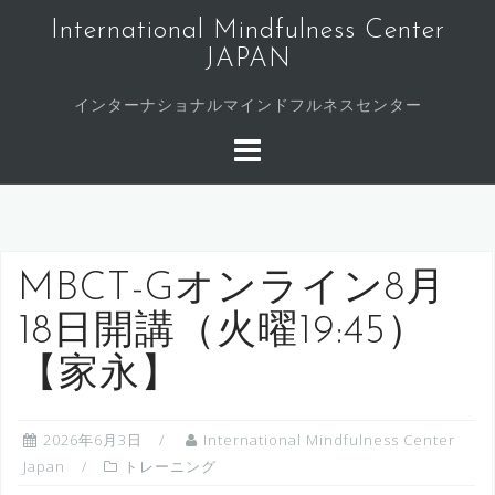
コ
International Mindfulness Center
ン
JAPAN
テ
ン
インターナショナルマインドフルネスセンター
ツ
へ
ス
キ
ッ
プ
MBCT-Gオンライン8月
18日開講（火曜19:45）
【家永】
2026年6月3日
International Mindfulness Center
Japan
トレーニング