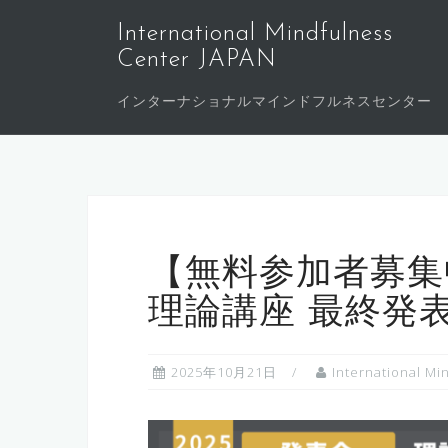
コ
International Mindfulness
ン
Center JAPAN
テ
ン
インターナショナルマインドフルネスセンター
ツ
へ
ス
キ
ッ
プ
【無料参加者募集
理論講座 最終発表
2025年10月21日
International Mi