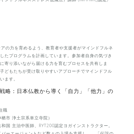
ケアの力を育めるよう、教育者や支援者がマインドフルネ
したプログラムを計画しています。参加者自身の気づき
に寄り添いながら届ける力を育むプロセスを共有しま
子どもたちが受け取りやすいアプローチでマインドフル
います。
及戦略：日本仏教から導く「自力」「他力」の
住職
神栖市 浄土宗系単立寺院）
和国 主治中医師、RYT200認定ヨガインストラクター。
イバーエージェントなど数々の上場を支援し、 「伝説の