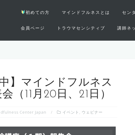
初めての方
マインドフルネスとは
セン
会員ページ
トラウマセンシティブ
講師ネ
中】マインドフルネス
会（11月20日、21日）
ndfulness Center Japan
イベント
,
ウェビナー