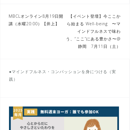
投
MBCLオンライン8月19日開
【イベント登壇】今ここか
講（水曜20:00）【井上】
ら始まる Well-being 〜マ
稿
インドフルネスで味わ
ナ
う、“ここ”にある豊かさ〜@
ビ
静岡 7月11日（土）
ゲ
ー
●マインドフルネス・コンパッションを身につける（実
シ
践）
ョ
ン