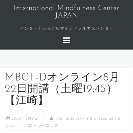
コ
International Mindfulness Center
ン
JAPAN
テ
ン
インターナショナルマインドフルネスセンター
ツ
へ
ス
キ
ッ
プ
MBCT-Dオンライン8月
22日開講（土曜19:45）
【江崎】
2026年6月3日
International Mindfulness Center
Japan
トレーニング